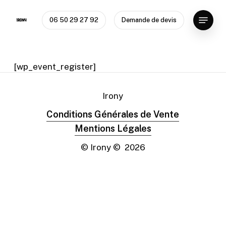
Skip
Menu
to
06 50 29 27 92
Demande de devis
Close
main
Menu
content
[wp_event_register]
Irony
Conditions Générales de Vente
Mentions Légales
© Irony ©
2026