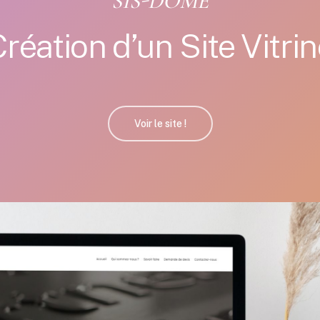
SIS-DOME
réation d’un Site Vitri
Voir le site !